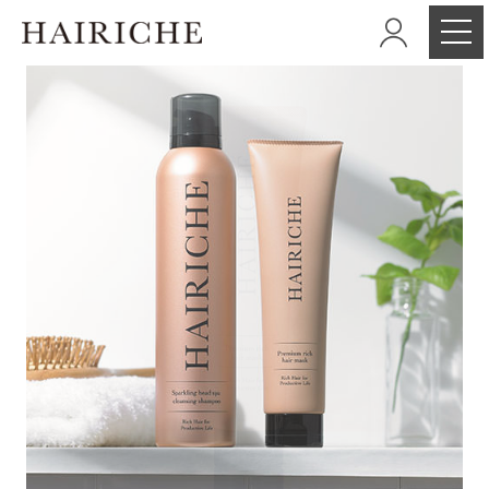
t
o
g
g
l
e
n
a
v
i
g
a
t
i
o
n