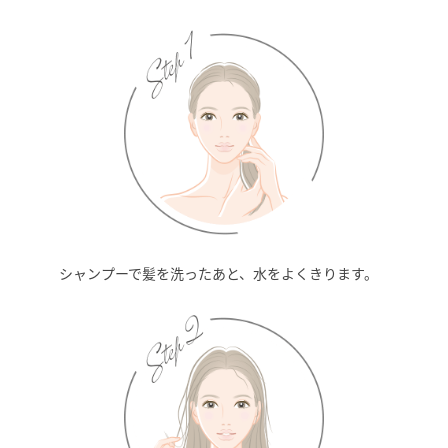
シャンプーで髪を洗ったあと、水をよくきります。