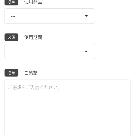
使用商品
必須
使用期間
必須
ご感想
必須